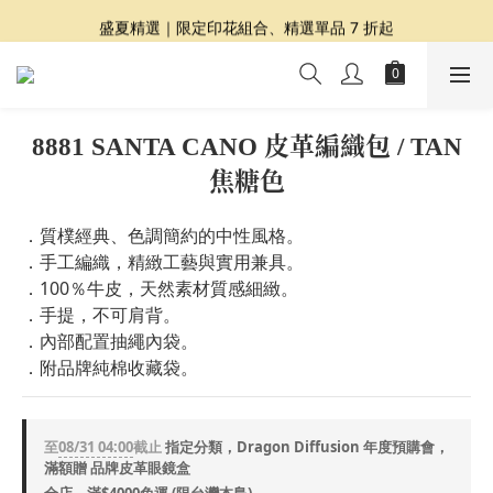
夏日提案 3 件再 8 折｜三種夏日風格一次收藏
盛夏精選｜限定印花組合、精選單品 7 折起
Dragon Diffusion 年度預購會展開｜7/30-8/30
夏日提案 3 件再 8 折｜三種夏日風格一次收藏
8881 SANTA CANO 皮革編織包 / TAN
焦糖色
．質樸經典、色調簡約的中性風格。
．手工編織，精緻工藝與實用兼具。
．100％牛皮，天然素材質感細緻。
．手提，不可肩背。
．內部配置抽繩內袋。
．附品牌純棉收藏袋。
至
08/31 04:00
截止
指定分類，Dragon Diffusion 年度預購會，
滿額贈 品牌皮革眼鏡盒