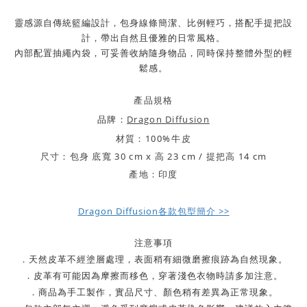
靈感源自傳統籃編設計，包身線條簡潔、比例輕巧，搭配手提把設
計，帶出自然且優雅的日常風格。
內部配置抽繩內袋，可妥善收納隨身物品，同時保持整體外型的輕
鬆感。
產品規格
品牌：
Dragon Diffusion
材質：
100%牛皮
尺寸：
包身 底寬 30 cm x 高 23 cm /
提把高 14 cm
產地：印度
Dragon Diffusion各款包型簡介 >>
注意事項
．天然皮革不經塗層處理，表面稍有細微磨擦痕跡為自然現象。
．皮革有可能因為摩擦而移色，穿著淺色衣物時請多加注意。
．商品為手工製作，實品尺寸、顏色稍有差異為正常現象。