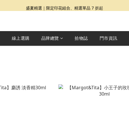
夏日提案 3 件再 8 折｜三種夏日風格一次收藏
盛夏精選｜限定印花組合、精選單品 7 折起
Dragon Diffusion 年度預購會展開｜7/30-8/30
夏日提案 3 件再 8 折｜三種夏日風格一次收藏
線上選購
品牌總覽
拾物誌
門市資訊