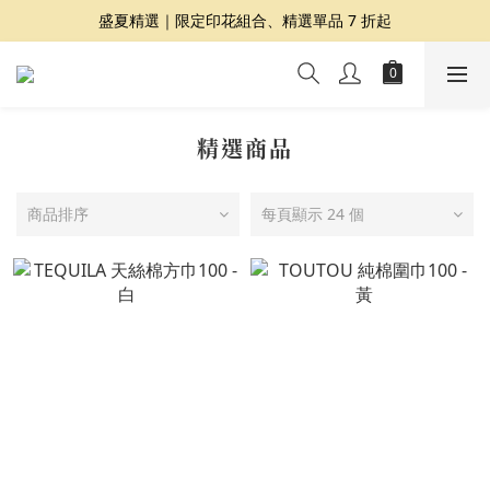
盛夏精選｜限定印花組合、精選單品 7 折起
夏日提案 3 件再 8 折｜三種夏日風格一次收藏
Dragon Diffusion 年度預購會展開｜7/30-8/30
夏日提案 3 件再 8 折｜三種夏日風格一次收藏
精選商品
商品排序
每頁顯示 24 個