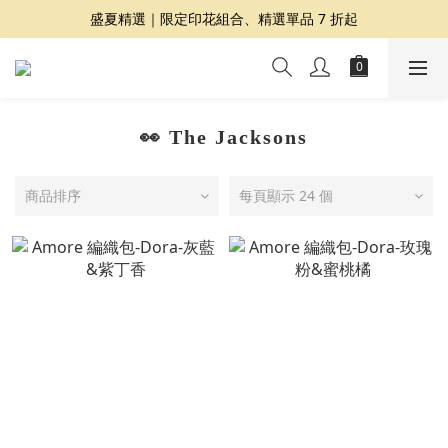
夏日提案 3 件再 8 折｜三種夏日風格一次收藏
盛夏精選｜限定印花組合、精選單品 7 折起
Dragon Diffusion 年度預購會展開｜7/30-8/30
夏日提案 3 件再 8 折｜三種夏日風格一次收藏
👀 The Jacksons
商品排序
每頁顯示 24 個