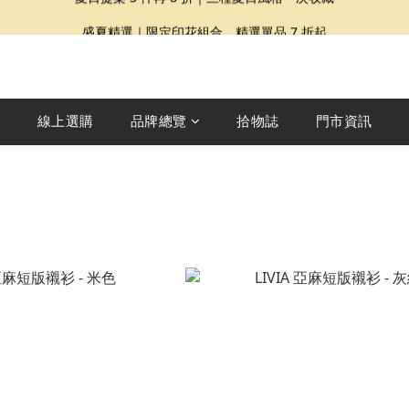
夏日提案 3 件再 8 折｜三種夏日風格一次收藏
盛夏精選｜限定印花組合、精選單品 7 折起
Dragon Diffusion 年度預購會展開｜7/30-8/30
夏日提案 3 件再 8 折｜三種夏日風格一次收藏
線上選購
品牌總覽
拾物誌
門市資訊