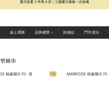
夏日提案 3 件再 8 折｜三種夏日風格一次收藏
盛夏精選｜限定印花組合、精選單品 7 折起
Dragon Diffusion 年度預購會展開｜7/30-8/30
夏日提案 3 件再 8 折｜三種夏日風格一次收藏
線上選購
品牌總覽
拾物誌
門市資訊
 長型圍巾
7 折