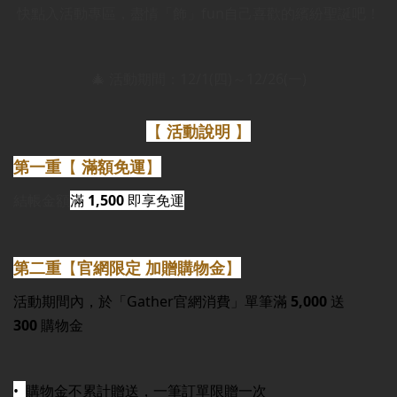
快點入活動專區，盡情「飾」fun自己喜歡的繽紛聖誕吧！
🎄 活動期間：12/1(四)～12/26(一)
【
活動說明
】
第一重
【
滿額免運
】
結帳金額
滿
1,500
即享免運
第二重
【
官網限定
加贈購物金
】
活動期間內，於「Gather官網消費」單筆滿
5,000
送
300
購物金
•
購物金不累計贈送​，一筆訂單限贈一次