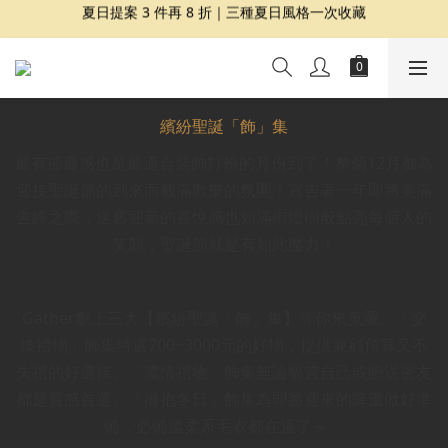
夏日提案 3 件再 8 折｜三種夏日風格一次收藏
夏日提案 3 件再 8 折｜三種夏日風格一次收藏
盛夏精選｜限定印花組合、精選單品 7 折起
Dragon Diffusion 年度預購會展開｜7/30-8/30
夏日提案 3 件再 8 折｜三種夏日風格一次收藏
繽紛聖誕「飾」集
最有節慶感也是最適合裝飾打扮的月份到了！整個12月都為
迎接聖誕節的到來而載滿歡樂的氛圍！宣告著一年即將美滿
告終之際，送舊迎新的喜悅感也如滿街燈樹般點亮每個人的
笑顏，聖誕節就是有如此魔力！
Gather獻上三大【繽紛聖誕「飾」集】等你來蒐羅。「交
換禮物」飾集特選700~3000元的好物，提供兼顧預算又不
失禮的好選擇。「濃情禮物」飾集無論犒賞自己或贈送密友
都是質感首選。「擁抱冬日」飾集為即將迎來的降溫做好準
備，必備溫柔系毛衣都在這了～。