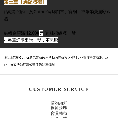
第三重
【
滿額贈禮
】
活動期間內，於Gather富錦門市、官網，單筆消費滿額即
贈
結帳金額滿
12,000
元
贈 純棉織襪 一雙
•
每筆訂單限贈一雙，不累贈
※以上活動Gather將保留修改本活動內容修改之權利，並有權決定取消、終
止、修改活動細項或暫停活動等權利
CUSTOMER SERVICE
購物須知
退換說明
會員權益