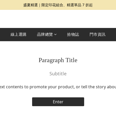
盛夏精選｜限定印花組合、精選單品 7 折起
夏日提案 3 件再 8 折｜三種夏日風格一次收藏
Dragon Diffusion 年度預購會展開｜7/30-8/30
夏日提案 3 件再 8 折｜三種夏日風格一次收藏
線上選購
品牌總覽
拾物誌
門市資訊
Paragraph Title
Subtitle
ext contents to promote your product, or tell the story abo
Enter