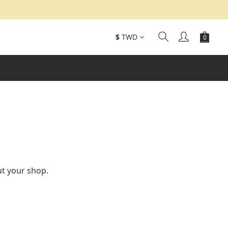
$
TWD
ut your shop.