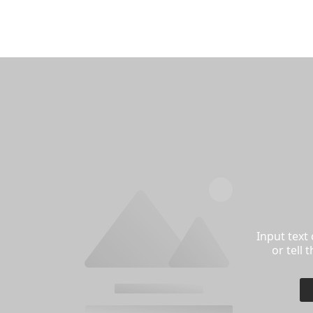
I
Input text cont
or tell the s