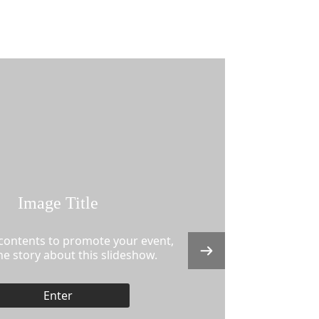
mage Title
ents to promote your event,
tory about this slideshow.
Enter