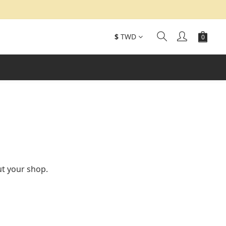
$
TWD
ut your shop.