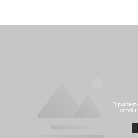
Input text
or tell 