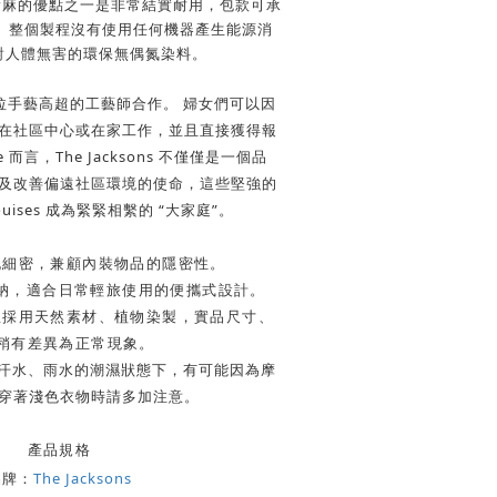
，黃麻的優點之一是非常結實耐用，包款可承
。
整個
製程沒有使用任何機器產生能源消
對人體無害的環保無偶氮染料。
與孟加拉手藝高超的工藝師合作。
婦女們可以因
在社區中心或在家工作，並且直接獲得報
e
而言，
The Jacksons
不僅僅是一個品
及改善偏遠社區環境的使命，
這些堅強的
uises 成為緊緊相繫的
“
大家庭
”
。
孔細密，兼顧內裝物品的隱密性。
收納，適合日常輕旅使用的便攜式設計。
並採用天然素材、植物染製，實品尺寸、
稍有差異為正常現象。
染汗水、雨水的潮濕狀態下，有可能因為摩
穿著淺色衣物時請多加注意。
產品規格
品牌：
The Jacksons