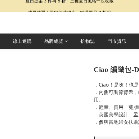
夏日提案 3 件再 8 折｜三種夏日風格一次收藏
盛夏精選｜限定印花組合、精選單品 7 折起
Dragon Diffusion 年度預購會展開｜7/30-8/30
夏日提案 3 件再 8 折｜三種夏日風格一次收藏
線上選購
品牌總覽
拾物誌
門市資訊
Ciao 編織包-D
．Ciao！是嗨！也是
．內側可調節背帶，
用。
．輕量、實用，寬版
．英國美學設計，孟
．參與當地婦女扶助