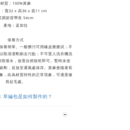
材質：
100%黃麻
寬32 x 高36 x 底11 cm
可調節背帶長 54cm
產地：孟加拉
保養方式
保養簡單。一般髒污可用橡皮擦擦拭；不
沾取清潔劑刷去污點；不可置入洗衣機洗
淋雨潑水，放置自然晾乾即可。暫時未使
燥劑，並放至通風處保存。黃麻會隨著長
象，此為材質特性的正常現象，可適度修
剪起毛處。
：草編包是如何製作的？