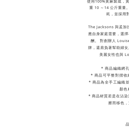
使用100%黃麻製成
重
10
～
14
公斤重量
耗，並採用
The Jacksons 
應自身家庭需要，選擇
酬。
對創辦人
Louis
牌，還肩負著幫助婦女
美麗女性也與 Lo
* 商品編織網
* 商品可平整對摺
* 商品為全手工編織
顏色
* 商品材質若是在沾
擦而移色，