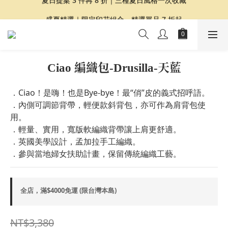
夏日提案 3 件再 8 折｜三種夏日風格一次收藏
盛夏精選｜限定印花組合、精選單品 7 折起
Dragon Diffusion 年度預購會展開｜7/30-8/30
夏日提案 3 件再 8 折｜三種夏日風格一次收藏
Ciao 編織包-Drusilla-天藍
．Ciao！是嗨！也是Bye-bye！最“俏”皮的義式招呼語。
．內側可調節背帶，輕便款斜背包，亦可作為肩背包使
用。
．輕量、實用，寬版軟編織背帶讓上肩更舒適。
．英國美學設計，孟加拉手工編織。
．參與當地婦女扶助計畫，保留傳統編織工藝。
全店，滿$4000免運 (限台灣本島)
NT$3,380