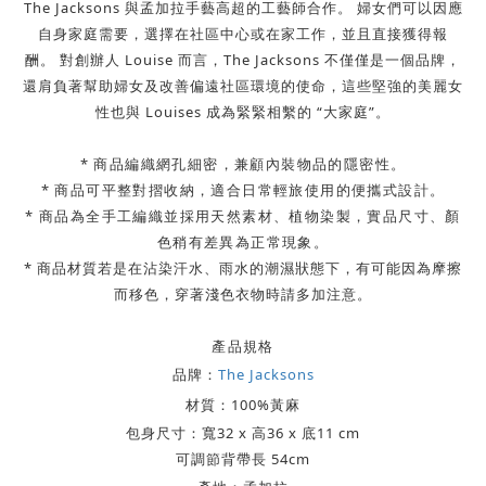
The Jacksons 與孟加拉手藝高超的工藝師合作。
婦女們可以因應
自身家庭需要，選擇在社區中心或在家工作，並且直接獲得報
酬。
對創辦人
Louise
而言，
The Jacksons
不僅僅是一個品牌，
還肩負著幫助婦女及改善偏遠社區環境的使命，
這些堅強的美麗女
性也與 Louises 成為緊緊相繫的
“
大家庭
”
。
* 商品編織網孔細密，兼顧內裝物品的隱密性。
* 商品可平整對摺收納，適合日常輕旅使用的便攜式設計。
* 商品為全手工編織並採用天然素材、植物染製，實品尺寸、顏
色稍有差異為正常現象。
* 商品材質若是在沾染汗水、雨水的潮濕狀態下，有可能因為摩擦
而移色，穿著淺色衣物時請多加注意。
產品規格
品牌：
The Jacksons
材質：
100%黃麻
包身尺寸：寬32 x 高36 x 底11 cm
可調節背帶長 54cm