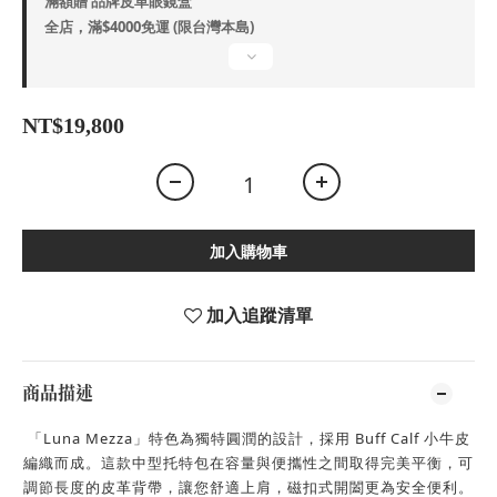
滿額贈 品牌皮革眼鏡盒
全店，滿$4000免運 (限台灣本島)
NT$19,800
加入購物車
加入追蹤清單
商品描述
「
Luna Mezza
」特色為獨特圓潤的設計，採用
Buff Calf
小牛皮
編織而成。
這款中型托特包在容量與便攜性之間取得完美平衡，
可
調節長度的皮革背帶，讓您舒適上肩，磁扣式開闔更為安全便利。