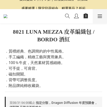
夏日提案 3 件再 8 折｜三種夏日風格一次收藏
盛夏精選｜限定印花組合、精選單品 7 折起
Dragon Diffusion 年度預購會展開｜7/30-8/30
夏日提案 3 件再 8 折｜三種夏日風格一次收藏
8021 LUNA MEZZA 皮革編織包 /
BORDO 酒紅
．質樸經典、色調簡約的中性風格。
．手工編織，精緻工藝與實用兼具。
．100％牛皮，天然素材質感細緻。
．可手提，可肩背。
．磁扣開闔。
．背帶可調整長度。
．附品牌純棉收藏袋。
至
08/31 04:00
截止
指定分類，Dragon Diffusion 年度預購會，