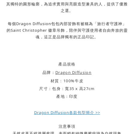
其獨特的圓形輪廓，為追求實用與亮眼造型兼具的人，
提供了優雅
之選。
每個
Dragon Diffusion
包包內部皆飾有被稱為「旅行者守護神」
的
Sa
int Christopher
徽章吊飾，陪伴與守護使用者自由奔放的靈
魂，
這正是品牌獨有的正品印記。
產品規格
品牌：
Dragon Diffusion
材質：
100%牛皮
尺寸：
包身：寬35 x 高27cm
產地：印度
Dragon Diffusion各款包型簡介 >>
注意事項
．天然皮革不經塗層處理，表面稍有細微磨擦痕跡為自然現象。