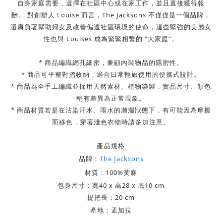
自身家庭需要，選擇在社區中心或在家工作，並且直接獲得報
酬。
對創辦人
Louise
而言，
The Jacksons
不僅僅是一個品牌，
還肩負著幫助婦女及改善偏遠社區環境的使命，
這些堅強的美麗女
性也與 Louises 成為緊緊相繫的
“
大家庭
”
。
* 商品編織網孔細密，兼顧內裝物品的隱密性。
* 商品可平整對摺收納，適合日常輕旅使用的便攜式設計。
* 商品為全手工編織並採用天然素材、植物染製，實品尺寸、顏色
稍有差異為正常現象。
* 商品材質若是在沾染汗水、雨水的潮濕狀態下，有可能因為摩擦
而移色，穿著淺色衣物時請多加注意。
產品規格
品牌：
The Jacksons
材質：
100%黃麻
包身尺寸：寬40 x 高28 x 底10 cm
提把長：20 cm
產地：孟加拉