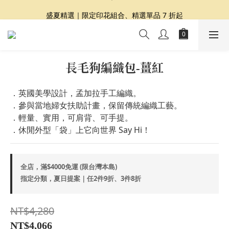
夏日提案 3 件再 8 折｜三種夏日風格一次收藏
盛夏精選｜限定印花組合、精選單品 7 折起
Dragon Diffusion 年度預購會展開｜7/30-8/30
夏日提案 3 件再 8 折｜三種夏日風格一次收藏
長毛狗編織包-薑紅
．英國美學設計，孟加拉手工編織。
．參與當地婦女扶助計畫，保留傳統編織工藝。
．輕量、實用，可肩背、可手提。
．休閒外型「袋」上它向世界 Say Hi！
全店，滿$4000免運 (限台灣本島)
指定分類，夏日提案｜任2件9折、3件8折
NT$4,280
NT$4,066