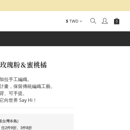
$
TWD
-玫瑰粉＆蜜桃橘
加拉手工編織。
計畫，保留傳統編織工藝。
背、可手提。
世界 Say Hi！
(限台灣本島)
任2件9折、3件8折