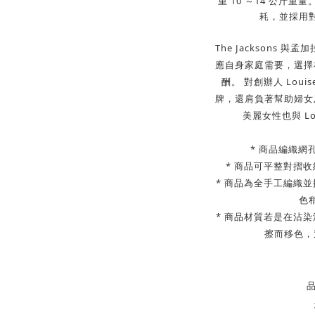
重
10
～
14
公斤重量
耗，並採用
The Jacksons 
應自身家庭需要，選擇
酬。
對創辦人
Louis
牌，還肩負著幫助婦女
美麗女性也與 Lo
* 商品編織
* 商品可平整對摺
* 商品為全手工編織
色
* 商品材質若是在沾
擦而移色，