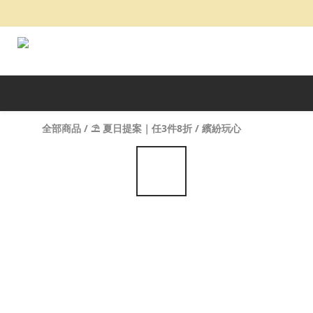
全部商品
/
⛱️ 夏日提案｜任3件8折
/
繽紛玩心