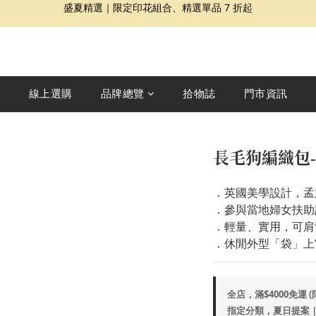
夏日提案 3 件再 8 折｜三種夏日風格一次收藏
Dragon Diffusion 年度預購會展開｜7/30-8/30
夏日提案 3 件再 8 折｜三種夏日風格一次收藏
線上選購
品牌總覽
拾物誌
門市資訊
長毛狗編織包
．英國美學設計，孟
．參與當地婦女扶助
．輕量、實用，可肩
．休閒外型「袋」上它向
全店，滿$4000免運 
指定分類，夏日提案｜