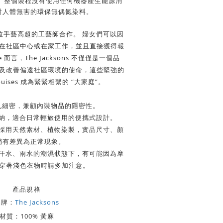
。
整個
製程沒有使用任何機器產生能源消
對人體無害的環保無偶氮染料。
與孟加拉手藝高超的工藝師合作。
婦女們可以因
在社區中心或在家工作，並且直接獲得報
e
而言，
The Jacksons
不僅僅是一個品
及改善偏遠社區環境的使命，
這些堅強的
uises 成為緊緊相繫的
“
大家庭
”
。
網孔細密，兼顧內裝物品的隱密性。
收納，適合日常輕旅使用的便攜式設計。
並採用天然素材、植物染製，實品尺寸、顏
稍有差異為正常現象。
染汗水、雨水的潮濕狀態下，有可能因為摩
穿著淺色衣物時請多加注意。
產品規格
品牌：
The Jacksons
材質：
100% 黃麻