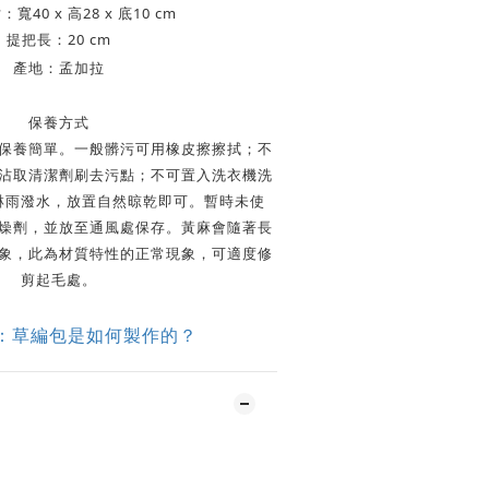
寬40 x 高28 x 底10 cm
提把長：20 cm
產地：孟加拉
保養方式
保養簡單。一般髒污可用橡皮擦擦拭；不
沾取清潔劑刷去污點；不可置入洗衣機洗
淋雨潑水，放置自然晾乾即可。暫時未使
燥劑，並放至通風處保存。黃麻會隨著長
象，此為材質特性的正常現象，可適度修
剪起毛處。
：草編包是如何製作的？