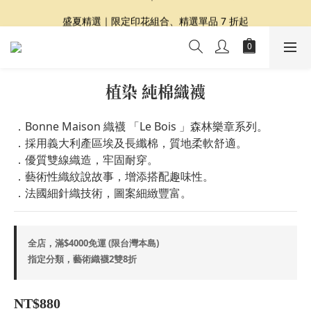
夏日提案 3 件再 8 折｜三種夏日風格一次收藏
盛夏精選｜限定印花組合、精選單品 7 折起
Dragon Diffusion 年度預購會展開｜7/30-8/30
夏日提案 3 件再 8 折｜三種夏日風格一次收藏
植染 純棉織襪
．Bonne Maison 織襪 「Le Bois 」森林樂章系列。
．採用義大利產區埃及長纖棉，質地柔軟舒適。
．優質雙線織造，牢固耐穿。
．藝術性織紋說故事，增添搭配趣味性。
．法國細針織技術，圖案細緻豐富。
全店，滿$4000免運 (限台灣本島)
指定分類，藝術織襪2雙8折
NT$880