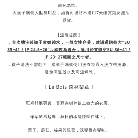
顏色為準。
．
因襪子屬個人貼身用品，如拆封後將不適用7天鑑賞期及無法
退貨。
【溫馨提醒】
．首次
機洗後襪子會微縮水，一般女性穿著，建議選購較大“
EU
39~41 / JP 24.5~26”尺碼較為適合，
適用於實際穿
EU 36~41 /
JP 23~27範圍之尺寸者
。
．
襪子清洗不需翻面，建議手洗或使用洗衣袋置入洗衣機洗滌。
．
避免高速脫水及高溫烘乾。
《 Le Bois
森林樂章 》
斑鳩舒展羽翼，苔蘚為樹幹披上微光的衣裳。
橡葉隨風起舞，秋日的珍饈隱匿在林下。
栗子、蘑菇、榛果與黑莓，既饗目亦饗味。