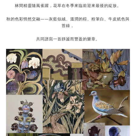
林間精靈隨風雀躍，花草在冬季來臨前迎來最後的綻放。
秋的色彩悄然交融——灰藍似絨、溫潤的棕、粉筆白、牛皮紙色與
苔綠，
共同譜寫一首靜謐而豐盈的樂章。