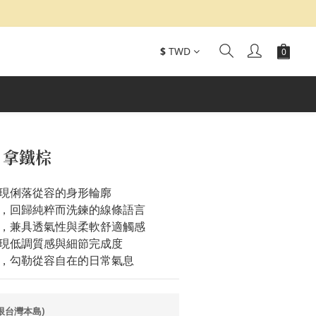
$
TWD
 拿鐵棕
現俐落從容的身形輪廓
，回歸純粹而洗鍊的線條語言
，兼具透氣性與柔軟舒適觸感
現低調質感與細節完成度
，勾勒從容自在的日常氣息
(限台灣本島)