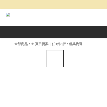
全部商品
/
⛱️ 夏日提案｜任3件8折
/
經典雋選