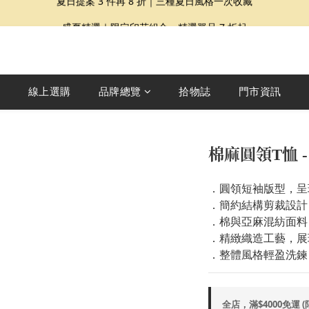
夏日提案 3 件再 8 折｜三種夏日風格一次收藏
盛夏精選｜限定印花組合、精選單品 7 折起
Dragon Diffusion 年度預購會展開｜7/30-8/30
夏日提案 3 件再 8 折｜三種夏日風格一次收藏
線上選購
品牌總覽
拾物誌
門市資訊
棉麻圓領T恤 -
．圓領短袖版型，呈
．簡約結構剪裁設計
．棉與亞麻混紡面料
．精緻織造工藝，展
．整體風格輕盈洗鍊
全店，滿$4000免運 