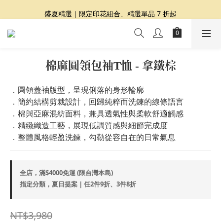
夏日提案 3 件再 8 折｜三種夏日風格一次收藏
盛夏精選｜限定印花組合、精選單品 7 折起
Dragon Diffusion 年度預購會展開｜7/30-8/30
夏日提案 3 件再 8 折｜三種夏日風格一次收藏
棉麻圓領包袖T恤 - 拿鐵棕
．圓領蓋袖版型，呈現俐落的身形輪廓
．簡約結構剪裁設計，回歸純粹而洗鍊的線條語言
．棉與亞麻混紡面料，兼具透氣性與柔軟舒適觸感
．精緻織造工藝，展現低調質感與細節完成度
．整體風格輕盈洗鍊，勾勒從容自在的日常氣息
全店，滿$4000免運 (限台灣本島)
指定分類，夏日提案｜任2件9折、3件8折
NT$3,980