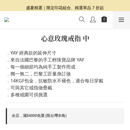
夏日提案 3 件再 8 折｜三種夏日風格一次收藏
盛夏精選｜限定印花組合、精選單品 7 折起
Dragon Diffusion 年度預購會展開｜7/30-8/30
夏日提案 3 件再 8 折｜三種夏日風格一次收藏
心意玫瑰戒指 中
．YAY 經典款的延伸尺寸
．來自法國巴黎的手工輕珠寶品牌 YAY
．每一個細節均為純手工製作而成
．獨一無二，巴黎工匠量身訂做
．14KGF包金，抗敏防水不褪色，適合每日穿戴
．可與其它戒指做疊戴
．多種戒圍可供挑選
全店，滿$4000免運 (限台灣本島)