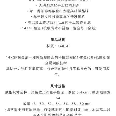
• 充滿創意的手工結構創新
• 每一處細節都散發出創意與精緻品味
• 為年輕女性打造專屬的優雅風格
• 在巴黎工作坊設計以及純手工製作而成
• 14KGF包金 (抗敏防水不褪色，適合每日穿戴)
產品材質
材質：14KGF
14KGF包金是一種將高壓壓合的科技製程的14K金(5%)包覆蓋在
金屬銅的技術，
其結合力強且耐磨度高，包金它的特性是不易褪色的，可使用多
年。
尺寸規格
戒指尺寸選擇：請用皮尺測量手指圍，例如 5.4 cm，歐洲戒圍為
54
戒圍 48、50、52、54、56、58、60 mm
(因季節手圍有所腫脹，前後戒圍有可能差到 2 mm，所以戴上只
要不立即鬆脫都是正確的尺寸)