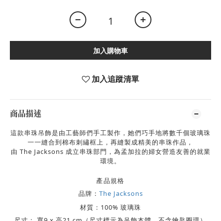
加入購物車
加入追蹤清單
商品描述
這款串珠吊飾是由工藝師們手工製作，她們巧手地將數千個玻璃珠
一一縫合到棉布刺繡框上，再縫製成精美的串珠作品，
由 The Jacksons 成立串珠部門，為孟加拉的婦女營造友善的就業
環境。
產品規格
品牌：
The Jacksons
材質：
100% 玻璃珠
尺寸： 寬9 x 高21 cm（尺寸標示為吊飾本體，不含鑰匙圈環）