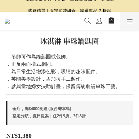
夏日提案 3 件再 8 折｜三種夏日風格一次收藏
盛夏精選｜限定印花組合、精選單品 7 折起
Dragon Diffusion 年度預購會展開｜7/30-8/30
夏日提案 3 件再 8 折｜三種夏日風格一次收藏
冰淇淋 串珠鑰匙圈
．吊飾可作為鑰匙圈或包飾。
．正反兩面樣式相同。
．為日常生活增添色彩，吸睛的趣味配件。
．英國美學設計，孟加拉手工製作。
．參與當地婦女扶助計畫，保留傳統刺繡串珠工藝。
全店，滿$4000免運 (限台灣本島)
指定分類，夏日提案｜任2件9折、3件8折
NT$1,380