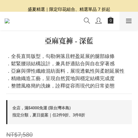
夏日提案 3 件再 8 折｜三種夏日風格一次收藏
盛夏精選｜限定印花組合、精選單品 7 折起
Dragon Diffusion 年度預購會展開｜7/30-8/30
夏日提案 3 件再 8 折｜三種夏日風格一次收藏
亞麻寬褲 - 深藍
．全長直筒版型，勾勒俐落且輕盈延展的腿部線條
．鬆緊腰頭結構設計，兼具舒適貼合與自在穿著感
．亞麻與彈性纖維混紡面料，展現透氣性與柔韌延展性
．精緻織造工藝，呈現自然質地與穩定結構完成度
．整體風格簡約洗鍊，詮釋從容而現代的日常姿態
全店，滿$4000免運 (限台灣本島)
指定分類，夏日提案｜任2件9折、3件8折
NT$7,580