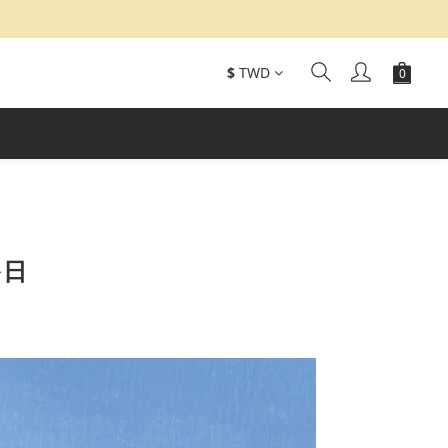
$
TWD
餐日